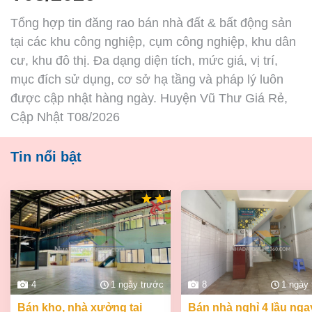
Tổng hợp tin đăng rao bán nhà đất & bất động sản
tại các khu công nghiệp, cụm công nghiệp, khu dân
cư, khu đô thị. Đa dạng diện tích, mức giá, vị trí,
mục đích sử dụng, cơ sở hạ tầng và pháp lý luôn
được cập nhật hàng ngày. Huyện Vũ Thư Giá Rẻ,
Cập Nhật T08/2026
Tin nổi bật
4
1 ngày trước
8
1 ngày
bán kho, nhà xưởng tại
bán nhà nghỉ 4 lầu ngay