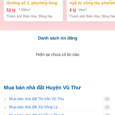
đường số 2, phường long
ngã tư vũng tàu phườ
bình, thành phố biên hòa,
an bình biên hòa đồng 
2
2
52 tỷ
4 tỷ
7,000m
84m
đồng nai giá 52 tỷ
giá chỉ 4 tỷ
Thành phố Biên Hòa
,
Đồng Nai
Thành phố Biên Hòa
,
Đồng Na
Danh sách tin đăng
Hiện tại chưa có tin nào
Mua bán nhà đất Huyện Vũ Thư
Mua bán nhà đất Thị trấn Vũ Thư
(0)
Mua bán nhà đất Xã Hồng Lý
(0)