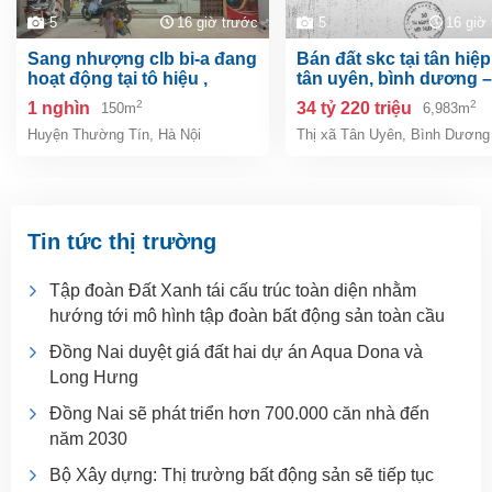
5
16 giờ trước
5
16 giờ
sang nhượng clb bi-a đang
bán đất skc tại tân hiệp, tp.
hoạt động tại tô hiệu ,
tân uyên, bình dương –
thường tín, hà nội
6.983m²
2
2
1 nghìn
34 tỷ 220 triệu
150m
6,983m
Huyện Thường Tín
,
Hà Nội
Thị xã Tân Uyên
,
Bình Dương
Tin tức thị trường
Tập đoàn Đất Xanh tái cấu trúc toàn diện nhằm
hướng tới mô hình tập đoàn bất động sản toàn cầu
Đồng Nai duyệt giá đất hai dự án Aqua Dona và
Long Hưng
Đồng Nai sẽ phát triển hơn 700.000 căn nhà đến
năm 2030
Bộ Xây dựng: Thị trường bất động sản sẽ tiếp tục