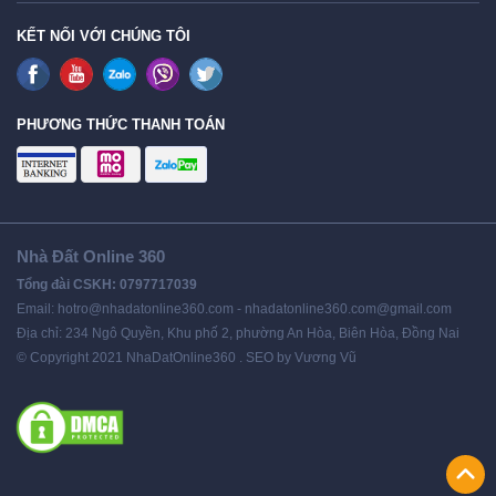
KẾT NỐI VỚI CHÚNG TÔI
PHƯƠNG THỨC THANH TOÁN
Nhà Đất Online 360
Tổng đài CSKH: 0797717039
Email: hotro@nhadatonline360.com - nhadatonline360.com@gmail.com
Địa chỉ: 234 Ngô Quyền, Khu phố 2, phường An Hòa, Biên Hòa, Đồng Nai
© Copyright 2021 NhaDatOnline360 . SEO by Vương Vũ