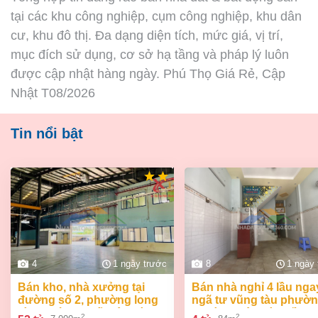
tại các khu công nghiệp, cụm công nghiệp, khu dân
cư, khu đô thị. Đa dạng diện tích, mức giá, vị trí,
mục đích sử dụng, cơ sở hạ tầng và pháp lý luôn
được cập nhật hàng ngày. Phú Thọ Giá Rẻ, Cập
Nhật T08/2026
Tin nổi bật
4
1 ngày trước
8
1 ngày
bán kho, nhà xưởng tại
bán nhà nghỉ 4 lầu ngay
đường số 2, phường long
ngã tư vũng tàu phườ
bình, thành phố biên hòa,
an bình biên hòa đồng 
2
2