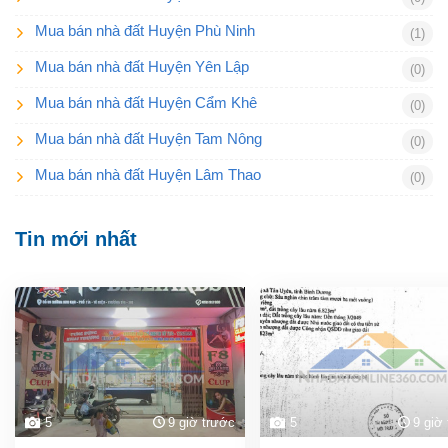
Mua bán nhà đất Huyện Phù Ninh
(1)
Mua bán nhà đất Huyện Yên Lập
(0)
Mua bán nhà đất Huyện Cẩm Khê
(0)
Mua bán nhà đất Huyện Tam Nông
(0)
Mua bán nhà đất Huyện Lâm Thao
(0)
Tin mới nhất
5
9 giờ trước
5
9 giờ