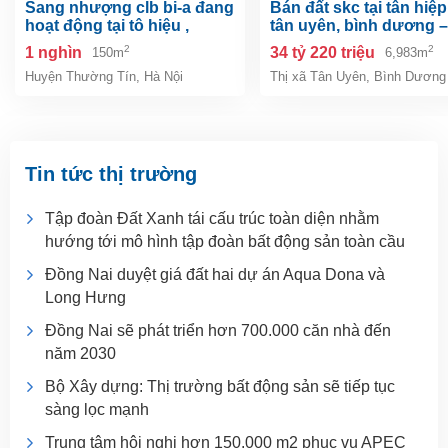
sang nhượng clb bi-a đang
bán đất skc tại tân hiệp, tp.
hoạt động tại tô hiệu ,
tân uyên, bình dương –
thường tín, hà nội
6.983m²
2
2
1 nghìn
34 tỷ 220 triệu
150m
6,983m
Huyện Thường Tín
,
Hà Nội
Thị xã Tân Uyên
,
Bình Dương
Tin tức thị trường
Tập đoàn Đất Xanh tái cấu trúc toàn diện nhằm
hướng tới mô hình tập đoàn bất động sản toàn cầu
Đồng Nai duyệt giá đất hai dự án Aqua Dona và
Long Hưng
Đồng Nai sẽ phát triển hơn 700.000 căn nhà đến
năm 2030
Bộ Xây dựng: Thị trường bất động sản sẽ tiếp tục
sàng lọc mạnh
Trung tâm hội nghị hơn 150.000 m2 phục vụ APEC