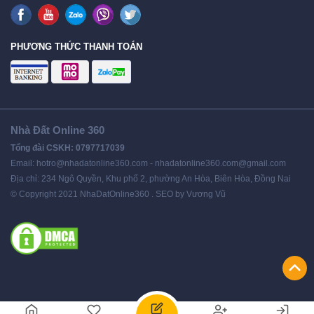
PHƯƠNG THỨC THANH TOÁN
Nhà Đất Online 360
Tổng đài CSKH: 0797717039
Email: hotro@nhadatonline360.com - nhadatonline360.com@gmail.com
Địa chỉ: 234 Ngô Quyền, Khu phố 2, phường An Hòa, Biên Hòa, Đồng Nai
© Copyright 2021 NhaDatOnline360 . SEO by Vương Vũ