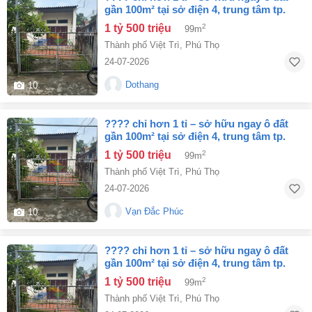
gần 100m² tại sở điện 4, trung tâm tp.
việt trì! ???? . lh 0768194968
1 tỷ 500 triệu
2
99m
Thành phố Việt Trì
,
Phú Thọ
24-07-2026
Dothang
10
???? chỉ hơn 1 tỉ – sở hữu ngay ô đất
gần 100m² tại sở điện 4, trung tâm tp.
việt trì! ???? . lh 0768194968
1 tỷ 500 triệu
2
99m
Thành phố Việt Trì
,
Phú Thọ
24-07-2026
Vạn Đắc Phúc
10
???? chỉ hơn 1 tỉ – sở hữu ngay ô đất
gần 100m² tại sở điện 4, trung tâm tp.
việt trì! ???? . lh 0768194968
1 tỷ 500 triệu
2
99m
Thành phố Việt Trì
,
Phú Thọ