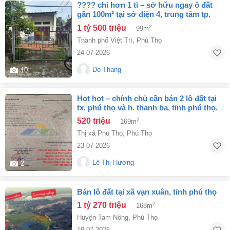
???? chỉ hơn 1 tỉ – sở hữu ngay ô đất
gần 100m² tại sở điện 4, trung tâm tp.
việt trì! ???? . lh 0768194968
1 tỷ 500 triệu
2
99m
Thành phố Việt Trì
,
Phú Thọ
24-07-2026
Do Thang
10
hot hot – chính chủ cần bán 2 lô đất tại
tx. phú thọ và h. thanh ba, tỉnh phú thọ.
520 triệu
2
169m
Thị xã Phú Thọ
,
Phú Thọ
23-07-2026
Lê Thị Hương
2
bán lô đất tại xã vạn xuân, tỉnh phú thọ
1 tỷ 270 triệu
2
168m
Huyện Tam Nông
,
Phú Thọ
18-07-2026