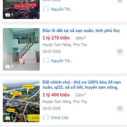
Nguyễn Thị...
5
bán lô đất tại xã vạn xuân, tỉnh phú thọ
1 tỷ 270 triệu
2
168m
Huyện Tam Nông
,
Phú Thọ
18-07-2026
Nguyễn Thị...
9
đất chính chủ - thổ cư 100% khu 24 vạn
xuân, ql32, xã cổ tiết, huyện tam nông,
phú thọ
1 tỷ 400 triệu
2
150m
Huyện Tam Nông
,
Phú Thọ
16-07-2026
Chính Chủ
3