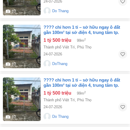
24-07-2026
Do Thang
10
???? chỉ hơn 1 tỉ – sở hữu ngay ô đất
gần 100m² tại sở điện 4, trung tâm tp.
việt trì! ???? . lh 0768194968
1 tỷ 500 triệu
2
99m
Thành phố Việt Trì
,
Phú Thọ
24-07-2026
DoThang
10
???? chỉ hơn 1 tỉ – sở hữu ngay ô đất
gần 100m² tại sở điện 4, trung tâm tp.
việt trì! ???? . lh 0768194968
1 tỷ 500 triệu
2
99m
Thành phố Việt Trì
,
Phú Thọ
24-07-2026
Do Thang
10