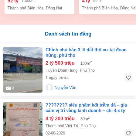
52 tỷ
4 tỷ
7,000m
84m
đồng nai giá 52 tỷ
giá chỉ 4 tỷ
Thành phố Biên Hòa
,
Đồng Nai
Thành phố Biên Hòa
,
Đồng Na
Danh sách tin đăng
chính chủ bán 3 lô đất thổ cư tại đoan
hùng, phú thọ
2 tỷ 500 triệu
2
180m
Huyện Đoan Hùng
,
Phú Thọ
1 ngày trước
Nguyễn Vân
4
???????? siêu phẩm kđt trằm đá – gia
cẩm vị trí vàng kinh doanh – chỉ 4.x tỷ
????????
4 tỷ 200 triệu
2
80m
Thành phố Việt Trì
,
Phú Thọ
02-08-2026