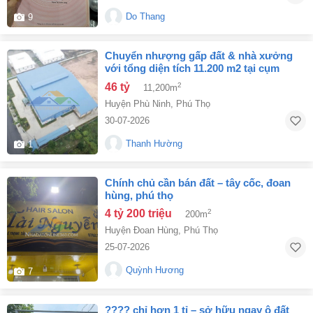
Do Thang
9
chuyển nhượng gấp đất & nhà xưởng
với tổng diện tích 11.200 m2 tại cụm
công nghiệp tử đà an đạo, phù ninh, phú
46 tỷ
2
11,200m
thọ
Huyện Phù Ninh
,
Phú Thọ
30-07-2026
Thanh Hường
1
chính chủ cần bán đất – tây cốc, đoan
hùng, phú thọ
4 tỷ 200 triệu
2
200m
Huyện Đoan Hùng
,
Phú Thọ
25-07-2026
Quỳnh Hương
7
???? chỉ hơn 1 tỉ – sở hữu ngay ô đất