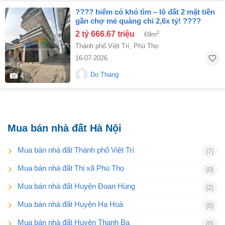
???? hiếm có khó tìm – lô đất 2 mặt tiền
gần chợ mẻ quàng chỉ 2,6x tỷ! ????
2 tỷ 666.67 triệu
2
69m
Thành phố Việt Trì
,
Phú Thọ
16-07-2026
Do Thang
4
Mua bán nhà đất Hà Nội
Mua bán nhà đất Thành phố Việt Trì
(7)
Mua bán nhà đất Thị xã Phú Thọ
(0)
Mua bán nhà đất Huyện Đoan Hùng
(2)
Mua bán nhà đất Huyện Hạ Hoà
(0)
Mua bán nhà đất Huyện Thanh Ba
(0)