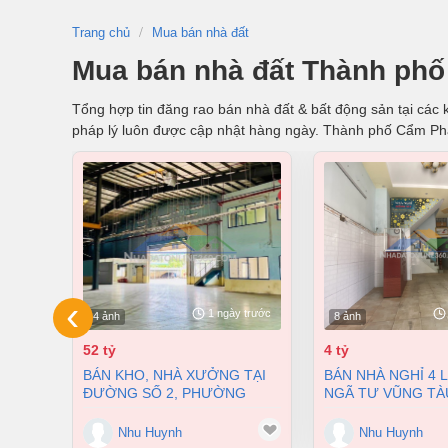
Trang chủ
Mua bán nhà đất
Mua bán nhà đất Thành phố
Tổng hợp tin đăng rao bán nhà đất & bất động sản tại các k
pháp lý luôn được cập nhật hàng ngày. Thành phố Cẩm Ph
‹
1 ngày trước
4 ảnh
8 ảnh
52 tỷ
4 tỷ
BÁN KHO, NHÀ XƯỞNG TẠI
BÁN NHÀ NGHỈ 4 LẦU NGAY
ĐƯỜNG SỐ 2, PHƯỜNG
NGÃ TƯ VŨNG TÀ
LONG BÌNH, THÀNH PHỐ
PHƯỜNG AN BÌNH
BIÊN HÒA, ĐỒNG NAI GIÁ 52
ĐỒNG NAI GIÁ CHỈ
Nhu Huynh
Nhu Huynh
TỶ