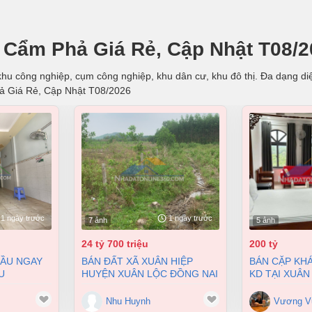
 Cẩm Phả Giá Rẻ, Cập Nhật T08/2
hu công nghiệp, cụm công nghiệp, khu dân cư, khu đô thị. Đa dạng diện
ả Giá Rẻ, Cập Nhật T08/2026
1 ngày trước
1 ngày trước
7 ảnh
5 ảnh
24 tỷ 700 triệu
200 tỷ
BÁN ĐẤT XÃ XUÂN HIỆP
BÁN CẶP KHÁCH SẠN ĐANG
U
HUYỆN XUÂN LỘC ĐỒNG NAI
KD TẠI XUÂN
 BIÊN HÒA
2 MẶT TIỀN 38000M2 GIÁ
9900M2 GIÁ 
 4 TỶ
24,7 TỶ
Nhu Huynh
Vương V