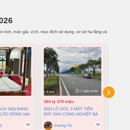
026
 tích, mức giá, vị trí, mục đích sử dụng, cơ sở hạ tầng và
›
1 ngày trước
1 ngày trước
8 ảnh
8 ảnh
264 tỷ 370 triệu
55 tỷ
BÁN LÔ GÓC 3 MẶT TIỀN
BÁN NHÀ XƯỞNG TẠI XUÂN
 LỘC ĐỒNG NAI
ĐẤT KHU CÔNG NGHIỆP BÀ
LỘC ĐỒN
200 TỶ
RỊA VŨNG TÀU DT 105000M2
12500M2
GIÁ CHỈ 100 ĐÔ/M2
ũ
Vương Vũ
Vư