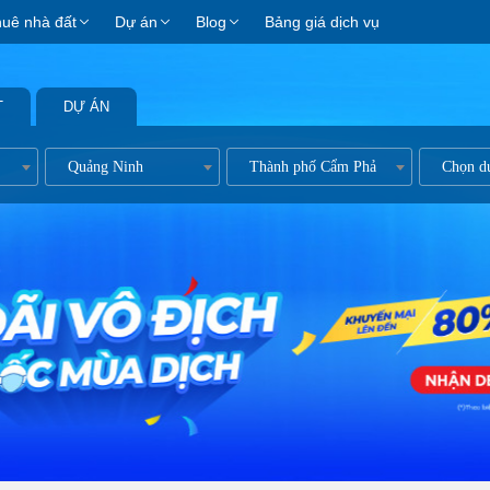
huê nhà đất
Dự án
Blog
Bảng giá dịch vụ
T
DỰ ÁN
ản
Quảng Ninh
Thành phố Cẩm Phả
Chọn d