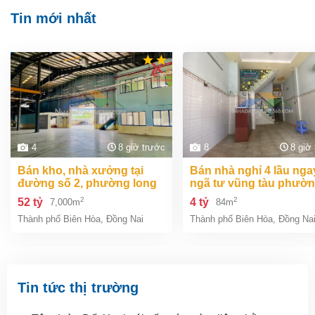
Tin mới nhất
4
8 giờ trước
8
8 giờ
bán kho, nhà xưởng tại
bán nhà nghỉ 4 lầu ngay
đường số 2, phường long
ngã tư vũng tàu phườ
bình, thành phố biên hòa,
an bình biên hòa đồng 
2
2
52 tỷ
4 tỷ
7,000m
84m
đồng nai giá 52 tỷ
giá chỉ 4 tỷ
Thành phố Biên Hòa
,
Đồng Nai
Thành phố Biên Hòa
,
Đồng Na
Tin tức thị trường