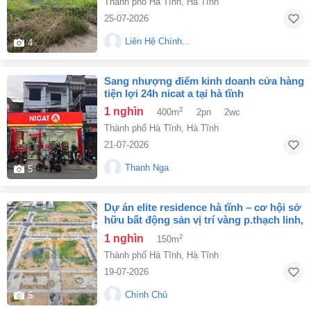
Thành phố Hà Tĩnh
,
Hà Tĩnh
25-07-2026
Liên Hệ Chính...
4
sang nhượng điểm kinh doanh cửa hàng
tiện lợi 24h nicat a tại hà tĩnh
1 nghìn
2
400m
2pn
2wc
Thành phố Hà Tĩnh
,
Hà Tĩnh
21-07-2026
Thanh Nga
5
dự án elite residence hà tĩnh – cơ hội sở
hữu bất động sản vị trí vàng p.thạch linh,
tp.hà tĩnh
1 nghìn
2
150m
Thành phố Hà Tĩnh
,
Hà Tĩnh
19-07-2026
Chính Chủ
5