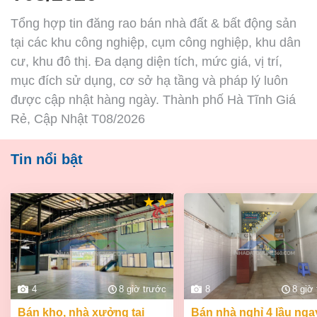
Tổng hợp tin đăng rao bán nhà đất & bất động sản
tại các khu công nghiệp, cụm công nghiệp, khu dân
cư, khu đô thị. Đa dạng diện tích, mức giá, vị trí,
mục đích sử dụng, cơ sở hạ tầng và pháp lý luôn
được cập nhật hàng ngày. Thành phố Hà Tĩnh Giá
Rẻ, Cập Nhật T08/2026
Tin nổi bật
4
8 giờ trước
8
8 giờ
bán kho, nhà xưởng tại
bán nhà nghỉ 4 lầu ngay