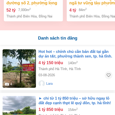
đường số 2, phường long
ngã tư vũng tàu phườ
bình, thành phố biên hòa,
an bình biên hòa đồng 
2
2
52 tỷ
4 tỷ
7,000m
84m
đồng nai giá 52 tỷ
giá chỉ 4 tỷ
Thành phố Biên Hòa
,
Đồng Nai
Thành phố Biên Hòa
,
Đồng Na
Danh sách tin đăng
hot hot – chính chủ cần bán đất tại gần
dự án t&t, phường thành sen, tp. hà tĩnh.
4 tỷ 150 triệu
2
140m
Thành phố Hà Tĩnh
,
Hà Tĩnh
03-08-2026
Lara
4
► chỉ từ 1 tỷ 850 triệu – sở hữu ngay lô
đất đẹp cạnh thpt lê quý đôn, tp. hà tĩnh!
1 tỷ 850 triệu
2
154m