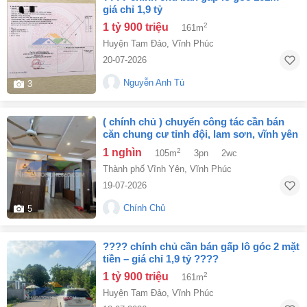
giá chỉ 1,9 tỷ
1 tỷ 900 triệu
2
161m
Huyện Tam Đảo
,
Vĩnh Phúc
20-07-2026
Nguyễn Anh Tú
3
( chính chủ ) chuyển công tác cần bán
căn chung cư tỉnh đội, lam sơn, vĩnh yên
- vĩnh phúc
1 nghìn
2
105m
3pn
2wc
Thành phố Vĩnh Yên
,
Vĩnh Phúc
19-07-2026
Chính Chủ
5
???? chính chủ cần bán gấp lô góc 2 mặt
tiền – giá chỉ 1,9 tỷ ????
1 tỷ 900 triệu
2
161m
Huyện Tam Đảo
,
Vĩnh Phúc