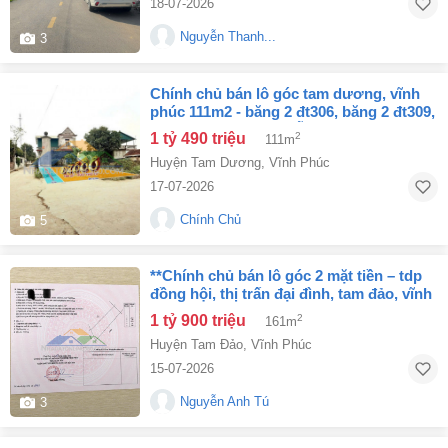
18-07-2026
Nguyễn Thanh...
3
chính chủ bán lô góc tam dương, vĩnh
phúc 111m2 - băng 2 đt306, băng 2 đt309,
đầu tư sinh lời hấp dẫn
1 tỷ 490 triệu
2
111m
Huyện Tam Dương
,
Vĩnh Phúc
17-07-2026
Chính Chủ
5
**chính chủ bán lô góc 2 mặt tiền – tdp
đồng hội, thị trấn đại đình, tam đảo, vĩnh
phúc**
1 tỷ 900 triệu
2
161m
Huyện Tam Đảo
,
Vĩnh Phúc
15-07-2026
Nguyễn Anh Tú
3