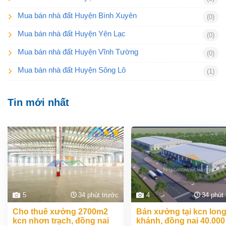
Mua bán nhà đất Huyện Bình Xuyên
(0)
Mua bán nhà đất Huyện Yên Lạc
(0)
Mua bán nhà đất Huyện Vĩnh Tường
(0)
Mua bán nhà đất Huyện Sông Lô
(1)
Tin mới nhất
5
34 phút trước
4
34 phút
cho thuê xưởng 2700m2
bán xưởng tại kcn long
kcn nhơn trạch, đồng nai
khánh, đồng nai 40.00