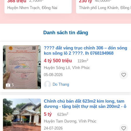
368 triệu
230 tỷ
2,700m
40,000m
Huyện Nhơn Trạch
,
Đồng Nai
Thành phố Long Khánh
,
Đồng 
Danh sách tin đăng
???? đất vàng trục chính 306 – đón sóng
kcn sông lô 2 ????. lh 0768194968
4 tỷ 500 triệu
2
119m
Huyện Sông Lô
,
Vĩnh Phúc
05-08-2026
Do Thang
5
chính chủ bán đất 623m2 kim long, tam
dương - tặng biệt thự mặt sàn 200m2 - ô
tô vào đất - chỉ 5,x tỷ
5 tỷ
2
623m
Huyện Tam Dương
,
Vĩnh Phúc
24-07-2026