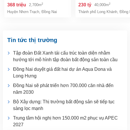
giá 368tr/tháng
chỉ 230 tỷ
2
2
368 triệu
230 tỷ
2,700m
40,000m
Huyện Nhơn Trạch
,
Đồng Nai
Thành phố Long Khánh
,
Đồng 
Tin tức thị trường
Tập đoàn Đất Xanh tái cấu trúc toàn diện nhằm
hướng tới mô hình tập đoàn bất động sản toàn cầu
Đồng Nai duyệt giá đất hai dự án Aqua Dona và
Long Hưng
Đồng Nai sẽ phát triển hơn 700.000 căn nhà đến
năm 2030
Bộ Xây dựng: Thị trường bất động sản sẽ tiếp tục
sàng lọc mạnh
Trung tâm hội nghị hơn 150.000 m2 phục vụ APEC
2027