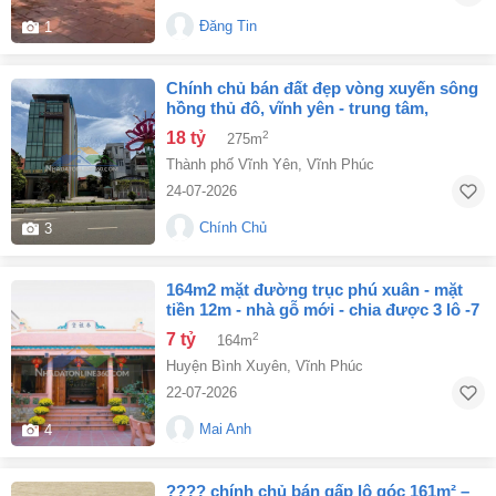
Đăng Tin
1
chính chủ bán đất đẹp vòng xuyến sông
hồng thủ đô, vĩnh yên - trung tâm,
đường rộng, giá tốt
18 tỷ
2
275m
Thành phố Vĩnh Yên
,
Vĩnh Phúc
24-07-2026
Chính Chủ
3
164m2 mặt đường trục phú xuân - mặt
tiền 12m - nhà gỗ mới - chia được 3 lô -7
tỷ
7 tỷ
2
164m
Huyện Bình Xuyên
,
Vĩnh Phúc
22-07-2026
Mai Anh
4
???? chính chủ bán gấp lô góc 161m² –