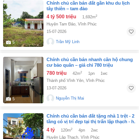
chính chủ cần bán đất gần khu du lịch
tây thiên – tam đảo
4 tỷ 500 triệu
2
1,692m
Huyện Tam Đảo
,
Vĩnh Phúc
15-07-2026
Trần Mỹ Linh
5
chính chủ cần bán nhanh căn hộ chung
cư bảo quân – giá chỉ 780 triệu
780 triệu
2
42m
1pn
1wc
Thành phố Vĩnh Yên
,
Vĩnh Phúc
13-07-2026
Nguyễn Thị Mai
5
chính chủ cần bán đất tặng nhà 1 trệt - 2
tầng có vị trí đẹp tại thị trấn lập thạch - h.
lập thạch - vĩnh phúc.
4 tỷ
2
120m
4pn
2wc
Huyện Lập Thạch
,
Vĩnh Phúc