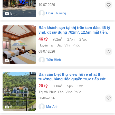
10-07-2026
Hoài Thương
5
bán khách sạn tại thị trấn tam đảo, 46 tỷ
vnd, dt sử dụng 782m², 12,5m mặt tiền,
view quảng trường
46 tỷ
2
782m
27pn
27wc
Huyện Tam Đảo
,
Vĩnh Phúc
09-07-2026
Trần Bình...
4
bán căn biệt thự view hồ rẻ nhất thị
trường, hàng độc quyền trực tiếp cdt
cách hà nội 30p di chuyển
20 tỷ
2
300m
5pn
5wc
Thị xã Phúc Yên
,
Vĩnh Phúc
30-06-2026
Mai Anh
5