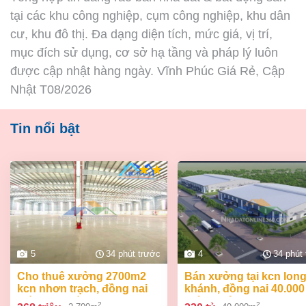
tại các khu công nghiệp, cụm công nghiệp, khu dân
cư, khu đô thị. Đa dạng diện tích, mức giá, vị trí,
mục đích sử dụng, cơ sở hạ tầng và pháp lý luôn
được cập nhật hàng ngày. Vĩnh Phúc Giá Rẻ, Cập
Nhật T08/2026
Tin nổi bật
5
34 phút trước
4
34 phút
cho thuê xưởng 2700m2
bán xưởng tại kcn long
kcn nhơn trạch, đồng nai
khánh, đồng nai 40.00
giá 368tr/tháng
chỉ 230 tỷ
2
2