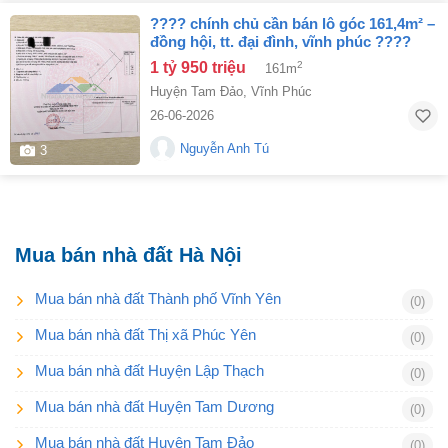
???? chính chủ cần bán lô góc 161,4m² –
đồng hội, tt. đại đình, vĩnh phúc ????
1 tỷ 950 triệu
2
161m
Huyện Tam Đảo
,
Vĩnh Phúc
26-06-2026
Nguyễn Anh Tú
3
Mua bán nhà đất Hà Nội
Mua bán nhà đất Thành phố Vĩnh Yên
(0)
Mua bán nhà đất Thị xã Phúc Yên
(0)
Mua bán nhà đất Huyện Lập Thạch
(0)
Mua bán nhà đất Huyện Tam Dương
(0)
Mua bán nhà đất Huyện Tam Đảo
(0)