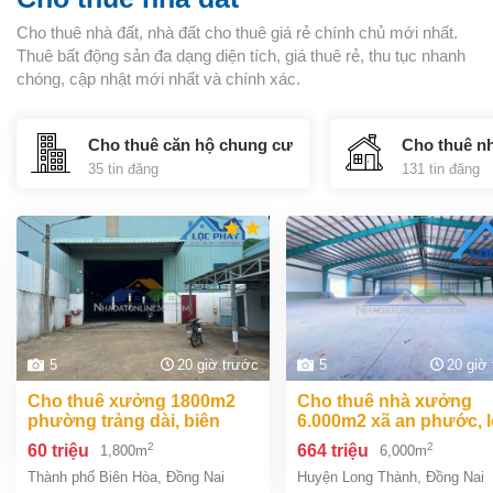
Cho thuê nhà đất, nhà đất cho thuê giá rẻ chính chủ mới nhất.
Thuê bất động sản đa dạng diện tích, giá thuê rẻ, thu tục nhanh
chóng, cập nhật mới nhất và chính xác.
Cho thuê căn hộ chung cư
Cho thuê n
35 tin đăng
131 tin đăng
5
20 giờ trước
5
20 giờ
cho thuê xưởng 1800m2
cho thuê nhà xưởng
phường trảng dài, biên
6.000m2 xã an phước, 
hoà, đồng nai giá
thành, đồng nai giá
2
2
60 triệu
664 triệu
1,800m
6,000m
60tr/tháng
664tr/tháng
Thành phố Biên Hòa
,
Đồng Nai
Huyện Long Thành
,
Đồng Nai