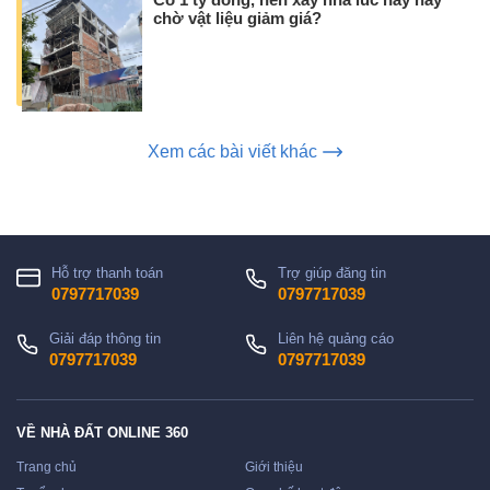
Có 1 tỷ đồng, nên xây nhà lúc này hay
chờ vật liệu giảm giá?
Xem các bài viết khác
Hỗ trợ thanh toán
Trợ giúp đăng tin
0797717039
0797717039
Giải đáp thông tin
Liên hệ quảng cáo
0797717039
0797717039
VỀ NHÀ ĐẤT ONLINE 360
Trang chủ
Giới thiệu