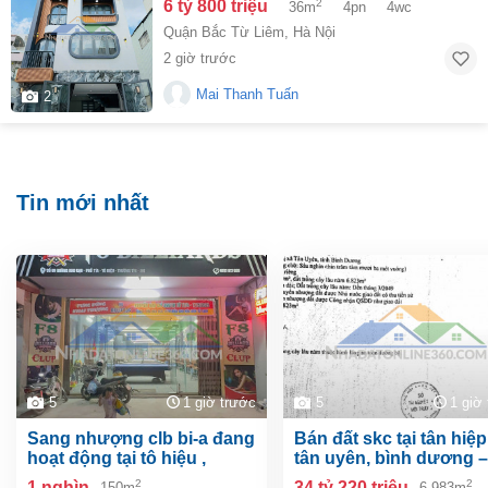
6 tỷ 800 triệu
2
36m
4pn
4wc
Quận Bắc Từ Liêm
,
Hà Nội
2 giờ trước
Mai Thanh Tuấn
2
Tin mới nhất
5
1 giờ trước
5
1 giờ
sang nhượng clb bi-a đang
bán đất skc tại tân hiệp, tp.
hoạt động tại tô hiệu ,
tân uyên, bình dương –
thường tín, hà nội
6.983m²
2
2
1 nghìn
34 tỷ 220 triệu
150m
6,983m