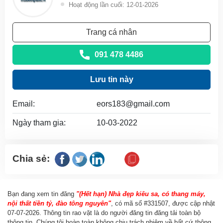
Hoạt động lần cuối: 12-01-2026
Trang cá nhân
091 478 4486
Lưu tin này
Email:
eors183@gmail.com
Ngày tham gia:
10-03-2022
Chia sẻ:
Bạn đang xem tin đăng
"(Hết hạn) Nhà đẹp kiêu sa, có thang máy,
nội thất tiền tỷ, đào tông nguyên"
, có mã số #331507, được cập nhật
07-07-2026
. Thông tin rao vặt là do người đăng tin đăng tải toàn bộ
thông tin. Chúng tôi hoàn toàn không chịu trách nhiệm về bất cứ thông