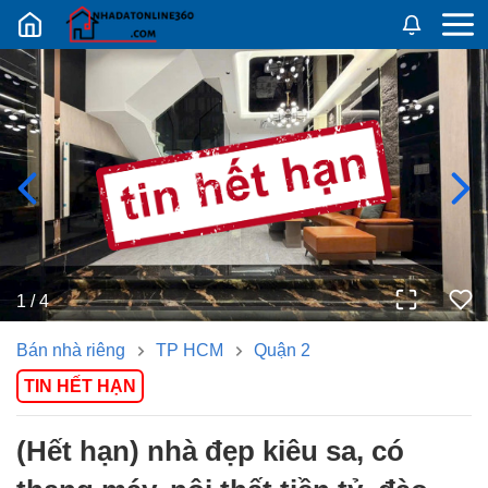
Nhadatban24h.vn
1
/
4
Bán nhà riêng
TP HCM
Quận 2
TIN HẾT HẠN
(hết hạn) nhà đẹp kiêu sa, có