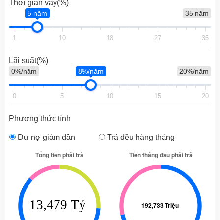
Thời gian vay(%)
5 năm
35 năm
1
10
18
27
35
Lãi suất(%)
0%/năm
8%/năm
20%/năm
0
5
10
15
20
Phương thức tính
Dư nợ giảm dần
Trả đều hàng tháng