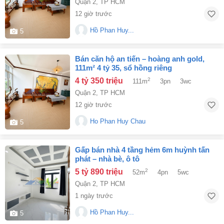
Quận 2
,
TP HCM
12 giờ trước
Hồ Phan Huy...
5
bán căn hộ an tiến – hoàng anh gold,
111m² 4 tỷ 35, sổ hồng riêng
4 tỷ 350 triệu
2
111m
3pn
3wc
Quận 2
,
TP HCM
12 giờ trước
Ho Phan Huy Chau
5
gấp bán nhà 4 tầng hẻm 6m huỳnh tấn
phát – nhà bè, ô tô
5 tỷ 890 triệu
2
52m
4pn
5wc
Quận 2
,
TP HCM
1 ngày trước
Hồ Phan Huy...
5