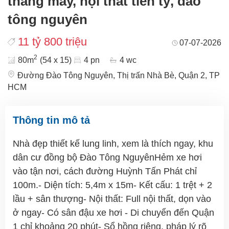
thang máy, nội thất tiền tỷ, đào
tông nguyên
11 tỷ 800 triệu
07-07-2026
2
80m
(54 x 15)
4 pn
4 wc
Đường Đào Tông Nguyên, Thị trấn Nhà Bè, Quận 2, TP
HCM
Thông tin mô tả
Nhà đẹp thiết kế lung linh, xem là thích ngay, khu
dân cư đồng bộ Đào Tông NguyênHẻm xe hơi
vào tận nơi, cách đường Huỳnh Tấn Phát chỉ
100m.- Diện tích: 5,4m x 15m- Kết cấu: 1 trệt + 2
lầu + sân thượng- Nội thất: Full nội thất, dọn vào
ở ngay- Có sân đậu xe hơi - Di chuyển đến Quận
1 chỉ khoảng 20 phút- Sổ hồng riêng, pháp lý rõ