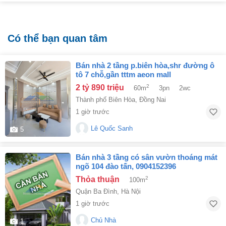
Có thể bạn quan tâm
bán nhà 2 tầng p.biên hòa,shr đường ô
tô 7 chỗ,gần tttm aeon mall
2 tỷ 890 triệu
2
60m
3pn
2wc
Thành phố Biên Hòa
,
Đồng Nai
1 giờ trước
Lê Quốc Sanh
5
bán nhà 3 tầng có sân vườn thoáng mát
ngõ 104 đào tấn, 0904152396
Thỏa thuận
2
100m
Quận Ba Đình
,
Hà Nội
1 giờ trước
Chủ Nhà
1