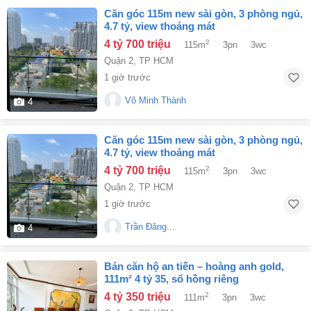
căn góc 115m new sài gòn, 3 phòng ngủ,
4.7 tỷ, view thoáng mát
4 tỷ 700 triệu
2
115m
3pn
3wc
Quận 2
,
TP HCM
1 giờ trước
Võ Minh Thành
4
căn góc 115m new sài gòn, 3 phòng ngủ,
4.7 tỷ, view thoáng mát
4 tỷ 700 triệu
2
115m
3pn
3wc
Quận 2
,
TP HCM
1 giờ trước
Trần Đăng...
4
bán căn hộ an tiến – hoàng anh gold,
111m² 4 tỷ 35, sổ hồng riêng
4 tỷ 350 triệu
2
111m
3pn
3wc