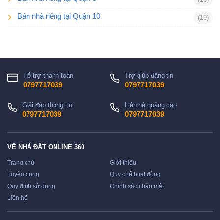
Bán nhà riêng tại Quận 10
(19)
Hỗ trợ thanh toán
Trợ giúp đăng tin
0797717039
0797717039
Giải đáp thông tin
Liên hệ quảng cáo
0797717039
0797717039
VỀ NHÀ ĐẤT ONLINE 360
Trang chủ
Giới thiệu
Tuyển dụng
Quy chế hoạt động
Quy định sử dụng
Chính sách bảo mật
Liên hệ