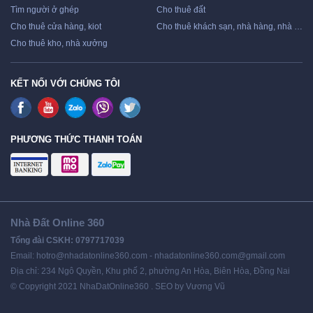
Tìm người ở ghép
Cho thuê đất
Cho thuê cửa hàng, kiot
Cho thuê khách sạn, nhà hàng, nhà nghỉ
Cho thuê kho, nhà xưởng
KẾT NỐI VỚI CHÚNG TÔI
PHƯƠNG THỨC THANH TOÁN
Nhà Đất Online 360
Tổng đài CSKH: 0797717039
Email: hotro@nhadatonline360.com - nhadatonline360.com@gmail.com
Địa chỉ: 234 Ngô Quyền, Khu phố 2, phường An Hòa, Biên Hòa, Đồng Nai
© Copyright 2021 NhaDatOnline360 . SEO by Vương Vũ