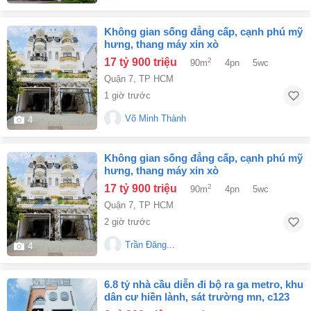
không gian sống đẳng cấp, cạnh phú mỹ
hưng, thang máy xin xò
17 tỷ 900 triệu
2
90m
4pn
5wc
Quận 7
,
TP HCM
1 giờ trước
Võ Minh Thành
4
không gian sống đẳng cấp, cạnh phú mỹ
hưng, thang máy xin xò
17 tỷ 900 triệu
2
90m
4pn
5wc
Quận 7
,
TP HCM
2 giờ trước
Trần Đăng...
4
6.8 tỷ nhà cầu diễn đi bộ ra ga metro, khu
dân cư hiền lành, sát trường mn, c123