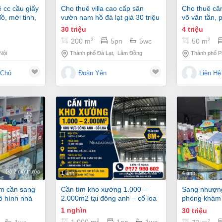
cho thuê villa cao cấp sân
cho thuê căn hộ full nội thất -
đồ, mới tinh,
vườn nam hồ đà lạt giá 30 triệu
võ văn tần, p
g
30 triệu
4 triệu
2
2
200 m
5pn
5wc
50 m
Thành phố Đà Lạt
,
Lâm Đồng
Thành phố P
Nội
Đoàn Yên
Liên Hệ
 Chủ
2 giờ trước
2 giờ trước
1 ảnh
4 ảnh
cần tìm kho xưởng 1.000 –
sang nhượng nhà thuốc gpp +
ô hình nhà
2.000m2 tại đông anh – cổ loa
phòng khám 
hòng khám
ocean park 1
1 nghìn
30 triệu
i họng địa
2
2