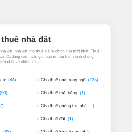
 thuê nhà đất
nhà đất, nhà đất cho thuê giá rẻ chính chủ mới nhất. Thuê
sản đa dạng diện tích, giá thuê rẻ, thu tục nhanh chóng,
mới nhất và chính xác.
g cư
(44)
Cho thuê nhà trong ngõ
(138)
(90)
Cho thuê mặt bằng
(1)
7)
Cho thuê phòng trọ, nhà...
(31)
Cho thuê đất
(1)
t
(93)
Cho thuê khách sạn, nhà...
(0)