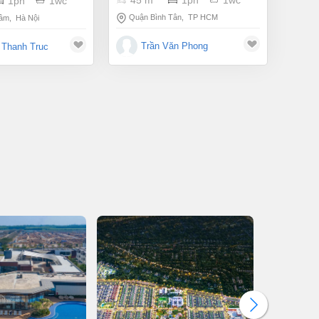
45 m
1pn
1wc
1pn
1wc
Quận Bình Tân
,
TP HCM
Lâm
,
Hà Nội
Trần Văn Phong
 Thanh Truc