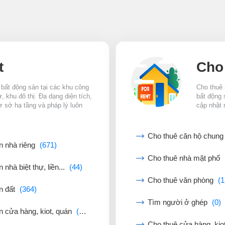
t
Cho
 bất động sản tại các khu công
Cho thuê 
 khu đô thị. Đa dạng diện tích,
bất động 
ơ sở hạ tầng và pháp lý luôn
cập nhật 
Cho thuê căn hộ chun
n nhà riêng
(671)
Cho thuê nhà mặt phố
 nhà biệt thự, liền...
(44)
Cho thuê văn phòng
(1
n đất
(364)
Tìm người ở ghép
(0)
n cửa hàng, kiot, quán
(45)
Cho thuê cửa hàng, kio