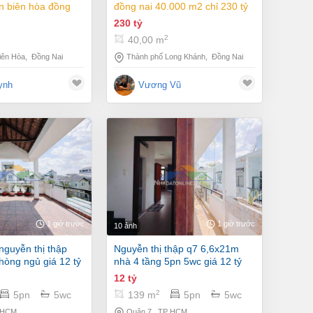
ến biên hòa đồng
đồng nai 40.000 m2 chỉ 230 tỷ
h 168m2 giá 20 tỷ
230 tỷ
2
40,00 m
Thành phố Long Khánh
,
Đồng Nai
iên Hòa
,
Đồng Nai
Vương Vũ
ynh
1 giờ trước
1 giờ trước
10 ảnh
nguyễn thị thập q7 6,6x21m
hòng ngủ giá 12 tỷ
nhà 4 tầng 5pn 5wc giá 12 tỷ
12 tỷ
2
5pn
5wc
139 m
5pn
5wc
 HCM
Quận 7
,
TP HCM