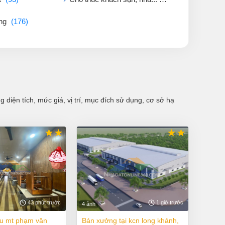
ởng
(176)
diện tích, mức giá, vị trí, mục đích sử dụng, cơ sở hạ
43 phút trước
1 giờ trước
4 ảnh
bán xưởng tại kcn long khánh,