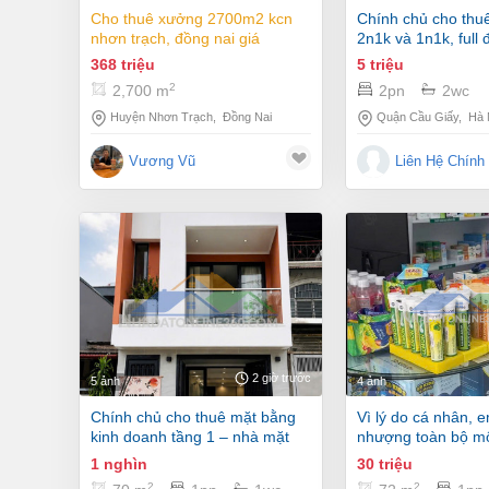
cho thuê xưởng 2700m2 kcn
chính chủ cho thuê cc cầu giấy
nhơn trạch, đồng nai giá
2n1k và 1n1k, full 
368tr/tháng
giá từ 5 - 12tr/thán
368 triệu
5 triệu
2
2,700 m
2pn
2wc
Huyện Nhơn Trạch
,
Đồng Nai
Quận Cầu Giấy
,
Hà 
Vương Vũ
Liên Hệ Chính
2 giờ trước
5 ảnh
4 ảnh
chính chủ cho thuê mặt bằng
vì lý do cá nhân, em cần sang
kinh doanh tầng 1 – nhà mặt
nhượng toàn bộ m
phố đặng thai mai, quảng an,
thuốc đạt gpp + p
1 nghìn
30 triệu
tây hồ
chuyên khoa tai mũ
2
2