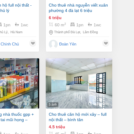
cho thuê nhà nguyễn viết xuân
hủ lý
phường 4 đà lạt 6 triệu
6 triệu
2
1pn
1wc
60 m
1pn
1wc
hủ Lý
,
Hà Nam
Thành phố Đà Lạt
,
Lâm Đồng
 Chính Chủ
Đoàn Yên
3 giờ trước
3 giờ trước
5 ảnh
cho thuê căn hộ mới xây – full
tai mũi họng –
nội thất – bình tân
 gia lâm - hà nội
4.5 triệu
2