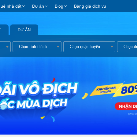
huê nhà đất
Dự án
Blog
Bảng giá dịch vụ
T
DỰ ÁN
ản
Chọn tỉnh thành
Chọn quận huyện
Chọn d