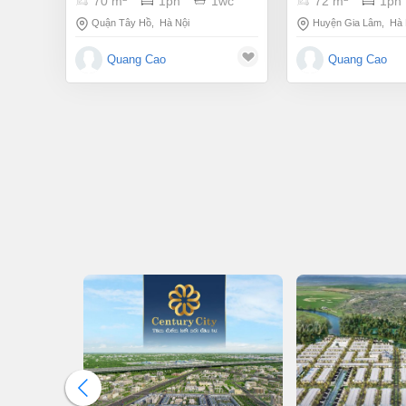
70 m
1pn
1wc
72 m
1pn
chỉ: ocean park 1 g
nội
Quận Tây Hồ
,
Hà Nội
Huyện Gia Lâm
,
Hà 
Quang Cao
Quang Cao