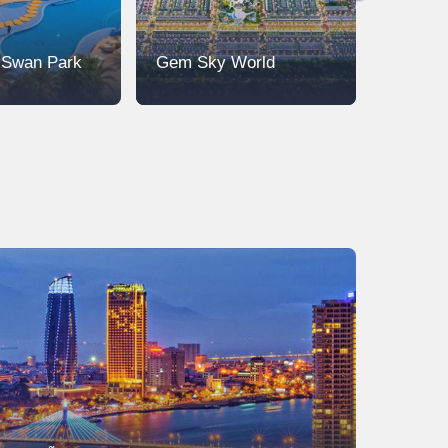
ị Swan Park
Gem Sky World
Biên H
Comple