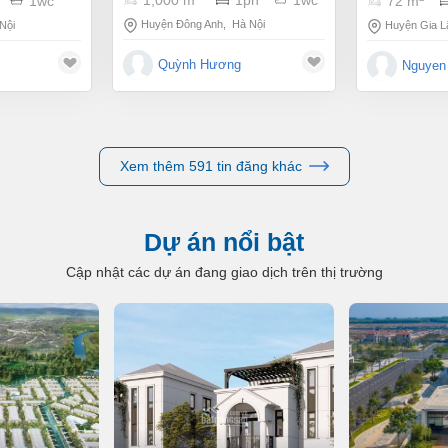
1,000 m
1pn
1wc
1wc
72 m
ia lâm – hà
Huyện Đông Anh
,
Hà Nội
Nội
Huyện Gia 
Quỳnh Hương
Nguyen
Xem thêm 591 tin đăng khác
Dự án nổi bật
Cập nhật các dự án đang giao dịch trên thị trường