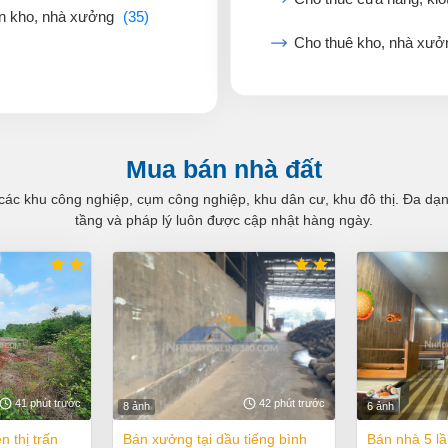
n kho, nhà xưởng
(35)
Cho thuê kho, nhà xư
Mua bán nhà đất
các khu công nghiệp, cụm công nghiệp, khu dân cư, khu đô thị. Đa dạng 
tầng và pháp lý luôn được cập nhật hàng ngày.
41 phút trước
42 phút trước
8 ảnh
6 ảnh
bán xưởng tại dầu tiếng bình
bán nhà 5 lầu mt phạm văn