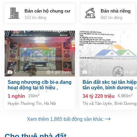
Bán căn hộ chung cư
Bán nhà riêng
153 tin đăng
682 tin đăng
5
4 giờ trước
5
4 giờ
sang nhượng clb bi-a đang
bán đất skc tại tân hiệp, tp.
hoạt động tại tô hiệu ,
tân uyên, bình dương –
thường tín, hà nội
6.983m²
2
2
1 nghìn
34 tỷ 220 triệu
150m
6,983m
Huyện Thường Tín
,
Hà Nội
Thị xã Tân Uyên
,
Bình Dương
Xem thêm 1,885 bất động sản khác
Cho thuê nhà đất