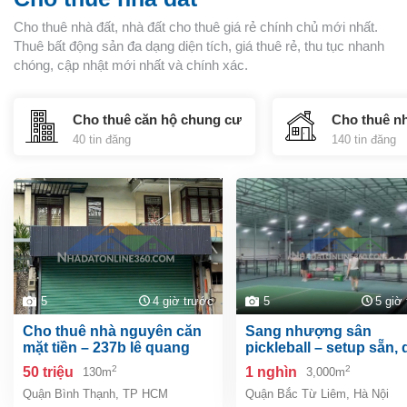
Cho thuê nhà đất, nhà đất cho thuê giá rẻ chính chủ mới nhất.
Thuê bất động sản đa dạng diện tích, giá thuê rẻ, thu tục nhanh
chóng, cập nhật mới nhất và chính xác.
Cho thuê căn hộ chung cư
Cho thuê n
40 tin đăng
140 tin đăng
5
4 giờ trước
5
5 giờ
cho thuê nhà nguyên căn
sang nhượng sân
mặt tiền – 237b lê quang
pickleball – setup sẵn,
định, phường gia định
mô: 11 sân chỉ việc vận
2
2
50 triệu
1 nghìn
130m
3,000m
hành! anh chị quan tâm
Quận Bình Thạnh
,
TP HCM
Quận Bắc Từ Liêm
,
Hà Nội
liên hệ ạ!