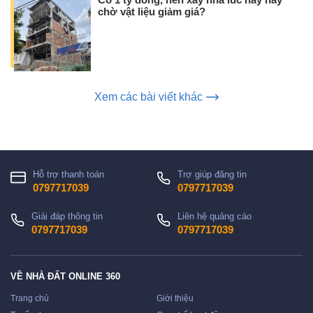
Có 1 tỷ đồng, nên xây nhà lúc này hay
chờ vật liệu giảm giá?
Xem các bài viết khác
Hỗ trợ thanh toán
Trợ giúp đăng tin
0797717039
0797717039
Giải đáp thông tin
Liên hệ quảng cáo
0797717039
0797717039
VỀ NHÀ ĐẤT ONLINE 360
Trang chủ
Giới thiệu