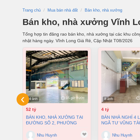
Trang chủ
Mua bán nhà đất
Bán kho, nhà xưởng
Bán kho, nhà xưởng Vĩnh L
Tổng hợp tin đăng rao bán kho, nhà xưởng tại các khu công
nhật hàng ngày. Vĩnh Long Giá Rẻ, Cập Nhật T08/2026
‹
15 giờ trước
4 ảnh
8 ảnh
52 tỷ
4 tỷ
BÁN KHO, NHÀ XƯỞNG TẠI
BÁN NHÀ NGHỈ 4 LẦU NGAY
ĐƯỜNG SỐ 2, PHƯỜNG
NGÃ TƯ VŨNG TÀ
LONG BÌNH, THÀNH PHỐ
PHƯỜNG AN BÌNH
BIÊN HÒA, ĐỒNG NAI GIÁ 52
ĐỒNG NAI GIÁ CHỈ
Nhu Huynh
Nhu Huynh
TỶ