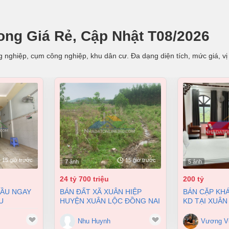
ong Giá Rẻ, Cập Nhật T08/2026
 nghiệp, cụm công nghiệp, khu dân cư. Đa dạng diện tích, mức giá, vị 
15 giờ trước
15 giờ trước
7 ảnh
5 ảnh
24 tỷ 700 triệu
200 tỷ
BÁN ĐẤT XÃ XUÂN HIỆP
BÁN CẶP KHÁCH SẠN ĐANG
U
HUYỆN XUÂN LỘC ĐỒNG NAI
KD TẠI XUÂN
 BIÊN HÒA
2 MẶT TIỀN 38000M2 GIÁ
9900M2 GIÁ 
 4 TỶ
24,7 TỶ
Nhu Huynh
Vương V