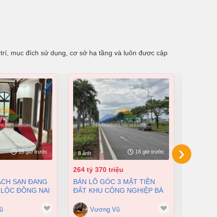
trí, mục đích sử dụng, cơ sở hạ tầng và luôn được cập
›
18 giờ trước
18 giờ trước
8 ảnh
8 ảnh
264 tỷ 370 triệu
55 tỷ
BÁN LÔ GÓC 3 MẶT TIỀN
BÁN NHÀ XƯỞNG TẠI XUÂN
 LỘC ĐỒNG NAI
ĐẤT KHU CÔNG NGHIỆP BÀ
LỘC ĐỒN
200 TỶ
RỊA VŨNG TÀU DT 105000M2
12500M2
GIÁ CHỈ 100 ĐÔ/M2
ũ
Vương Vũ
Vư