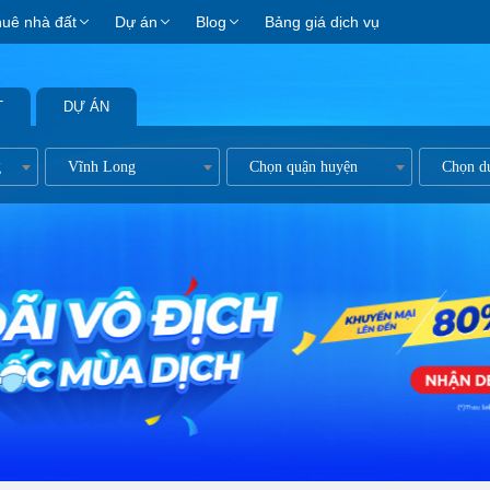
huê nhà đất
Dự án
Blog
Bảng giá dịch vụ
T
DỰ ÁN
g
Vĩnh Long
Chọn quận huyện
Chọn d