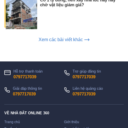
Có 1 tỷ đồng, nên xây nhà lúc này hay
chờ vật liệu giảm giá?
Xem các bài viết khác
Hỗ trợ thanh toán
Trợ giúp đăng tin
0797717039
0797717039
Giải đáp thông tin
Liên hệ quảng cáo
0797717039
0797717039
VỀ NHÀ ĐẤT ONLINE 360
Trang chủ
Giới thiệu