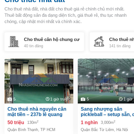
Cho thuê nhà đất, nhà đất cho thuê giá rẻ chính chủ mới nhất.
Thuê bất động sản đa dạng diện tích, giá thuê rẻ, thu tục nhanh
chóng, cập nhật mới nhất và chính xác.
Cho thuê căn hộ chung cư
Cho thuê n
40 tin đăng
141 tin đăng
5
1 giờ trước
5
1 giờ
cho thuê nhà nguyên căn
sang nhượng sân
mặt tiền – 237b lê quang
pickleball – setup sẵn,
định, phường gia định
mô: 11 sân chỉ việc vận
2
2
50 triệu
1 nghìn
130m
3,000m
hành! anh chị quan tâm
Quận Bình Thạnh
,
TP HCM
Quận Bắc Từ Liêm
,
Hà Nội
liên hệ ạ!