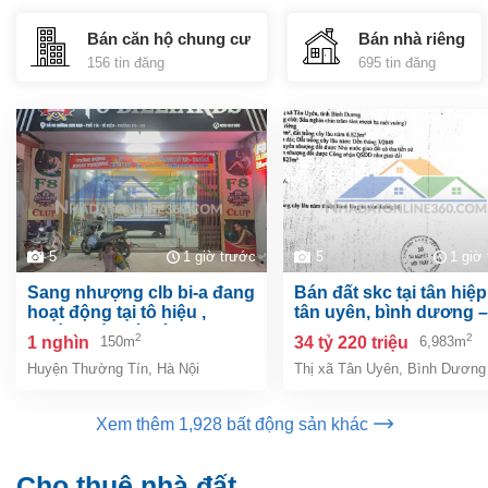
Bán căn hộ chung cư
Bán nhà riêng
156 tin đăng
695 tin đăng
5
1 giờ trước
5
1 giờ
sang nhượng clb bi-a đang
bán đất skc tại tân hiệp, tp.
hoạt động tại tô hiệu ,
tân uyên, bình dương –
thường tín, hà nội
6.983m²
2
2
1 nghìn
34 tỷ 220 triệu
150m
6,983m
Huyện Thường Tín
,
Hà Nội
Thị xã Tân Uyên
,
Bình Dương
Xem thêm 1,928 bất động sản khác
Cho thuê nhà đất