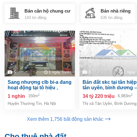
Bán căn hộ chung cư
Bán nhà riêng
143 tin đăng
635 tin đăng
5
1 ngày trước
5
1 ngày
sang nhượng clb bi-a đang
bán đất skc tại tân hiệp, tp.
hoạt động tại tô hiệu ,
tân uyên, bình dương –
thường tín, hà nội
6.983m²
2
2
1 nghìn
34 tỷ 220 triệu
150m
6,983m
Huyện Thường Tín
,
Hà Nội
Thị xã Tân Uyên
,
Bình Dương
Xem thêm 1,756 bất động sản khác
Cho thuê nhà đất