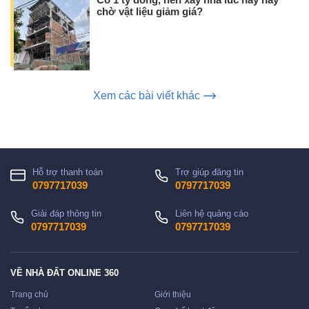
Có 1 tỷ đồng, nên xây nhà lúc này hay
chờ vật liệu giảm giá?
Xem các bài viết khác
Hỗ trợ thanh toán
Trợ giúp đăng tin
0797717039
0797717039
Giải đáp thông tin
Liên hệ quảng cáo
0797717039
0797717039
VỀ NHÀ ĐẤT ONLINE 360
Trang chủ
Giới thiệu