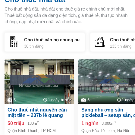
Cho thuê nhà đất, nhà đất cho thuê giá rẻ chính chủ mới nhất.
Thuê bất động sản đa dạng diện tích, giá thuê rẻ, thu tục nhanh
chóng, cập nhật mới nhất và chính xác.
Cho thuê căn hộ chung cư
Cho thuê n
38 tin đăng
133 tin đăng
5
1 ngày trước
5
1 ngày
cho thuê nhà nguyên căn
sang nhượng sân
mặt tiền – 237b lê quang
pickleball – setup sẵn,
định, phường gia định
mô: 11 sân chỉ việc vận
2
2
50 triệu
1 nghìn
130m
3,000m
hành! anh chị quan tâm
Quận Bình Thạnh
,
TP HCM
Quận Bắc Từ Liêm
,
Hà Nội
liên hệ ạ!