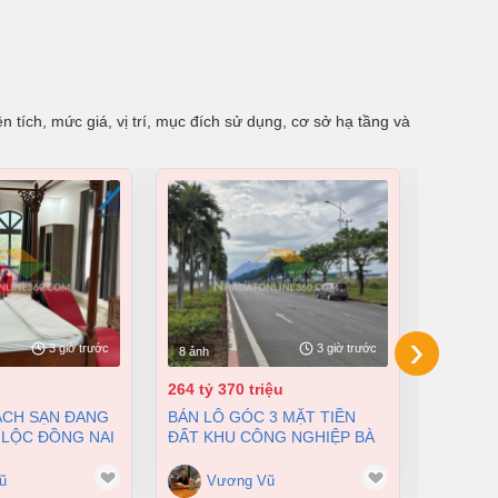
 tích, mức giá, vị trí, mục đích sử dụng, cơ sở hạ tầng và
›
3 giờ trước
3 giờ trước
8 ảnh
8 ảnh
264 tỷ 370 triệu
55 tỷ
BÁN LÔ GÓC 3 MẶT TIỀN
BÁN NHÀ XƯỞNG TẠI XUÂN
 LỘC ĐỒNG NAI
ĐẤT KHU CÔNG NGHIỆP BÀ
LỘC ĐỒN
200 TỶ
RỊA VŨNG TÀU DT 105000M2
12500M2
GIÁ CHỈ 100 ĐÔ/M2
ũ
Vương Vũ
Vư