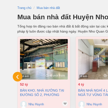
Trang chủ
Mua bán nhà đất
Mua bán nhà đất Huyện Nho
Tổng hợp tin đăng rao bán nhà đất & bất động sản tại các k
pháp lý luôn được cập nhật hàng ngày. Huyện Nho Quan G
‹
45 phút trước
4 ảnh
8 ảnh
52 tỷ
4 tỷ
BÁN KHO, NHÀ XƯỞNG TẠI
BÁN NHÀ NGHỈ 4 LẦU NGAY
ĐƯỜNG SỐ 2, PHƯỜNG
NGÃ TƯ VŨNG TÀ
LONG BÌNH, THÀNH PHỐ
PHƯỜNG AN BÌNH
BIÊN HÒA, ĐỒNG NAI GIÁ 52
ĐỒNG NAI GIÁ CHỈ
Nhu Huynh
Nhu Huynh
TỶ