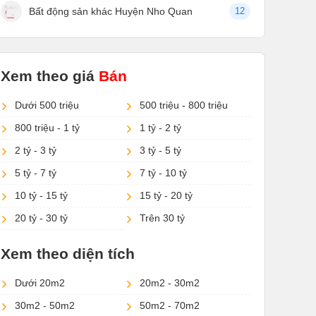
Bất động sản khác Huyện Nho Quan
12
Xem theo giá
Bán
Dưới 500 triệu
500 triệu - 800 triệu
800 triệu - 1 tỷ
1 tỷ - 2 tỷ
2 tỷ - 3 tỷ
3 tỷ - 5 tỷ
5 tỷ - 7 tỷ
7 tỷ - 10 tỷ
10 tỷ - 15 tỷ
15 tỷ - 20 tỷ
20 tỷ - 30 tỷ
Trên 30 tỷ
Xem theo diện tích
Dưới 20m2
20m2 - 30m2
30m2 - 50m2
50m2 - 70m2