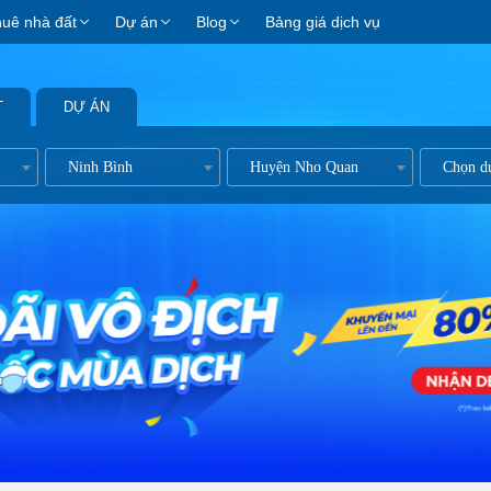
huê nhà đất
Dự án
Blog
Bảng giá dịch vụ
T
DỰ ÁN
ản
Ninh Bình
Huyện Nho Quan
Chọn d