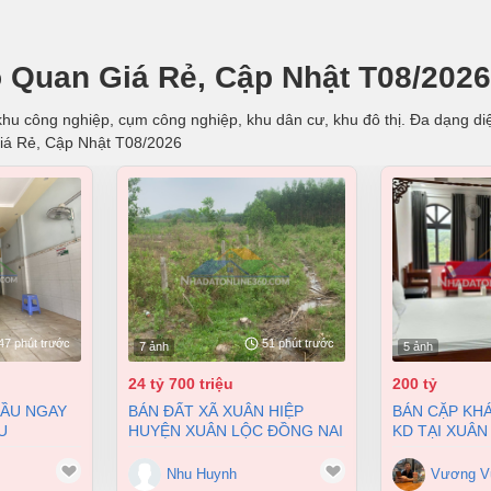
 Quan Giá Rẻ, Cập Nhật T08/2026
hu công nghiệp, cụm công nghiệp, khu dân cư, khu đô thị. Đa dạng diện
iá Rẻ, Cập Nhật T08/2026
47 phút trước
51 phút trước
7 ảnh
5 ảnh
24 tỷ 700 triệu
200 tỷ
BÁN ĐẤT XÃ XUÂN HIỆP
BÁN CẶP KHÁCH SẠN ĐANG
U
HUYỆN XUÂN LỘC ĐỒNG NAI
KD TẠI XUÂN
 BIÊN HÒA
2 MẶT TIỀN 38000M2 GIÁ
9900M2 GIÁ 
 4 TỶ
24,7 TỶ
Nhu Huynh
Vương V