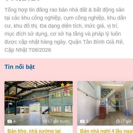
Tổng hợp tin đăng rao bán nhà đất & bất động sản
tại các khu công nghiệp, cụm công nghiệp, khu dân
cư, khu đô thị. Đa dạng diện tích, mức giá, vị trí,
mục đích sử dụng, cơ sở hạ tầng và pháp lý luôn
được cập nhật hàng ngày. Quận Tân Bình Giá Rẻ,
Cập Nhật T08/2026
Tin nổi bật
4
17 giờ trước
8
17 giờ
bán kho, nhà xưởng tại
bán nhà nghỉ 4 lầu ngay