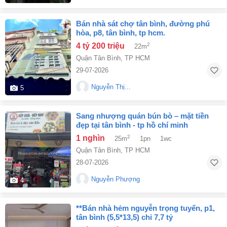
bán nhà sát chợ tân bình, đường phú
hòa, p8, tân bình, tp hcm.
4 tỷ 200 triệu
2
22m
Quận Tân Bình
,
TP HCM
29-07-2026
Nguyễn Thị...
5
sang nhượng quán bún bò – mặt tiền
đẹp tại tân bình - tp hồ chí minh
1 nghìn
2
25m
1pn
1wc
Quận Tân Bình
,
TP HCM
28-07-2026
Nguyễn Phượng
4
**bán nhà hẻm nguyễn trọng tuyển, p1,
tân bình (5,5*13,5) chỉ 7,7 tỷ