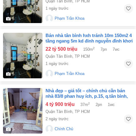
Quận Tân Bình
,
TP HCM
1 ngày trước
Phạm Trần Khoa
5
bán nhà tân bình hxh tránh 10m 150m2 4
tầng ngang 5m kd đỉnh nguyễn đình khơi
22.5 tỷ.
22 tỷ 500 triệu
2
150m
7pn
7wc
Quận Tân Bình
,
TP HCM
1 ngày trước
Phạm Trần Khoa
5
nhà đẹp – giá tốt – chính chủ cần bán
nhà 83/8 phan huy ích, p.15, q.tân bình,
tp.hcm
4 tỷ 900 triệu
2
37m
2pn
1wc
Quận Tân Bình
,
TP HCM
2 ngày trước
Chính Chủ
5