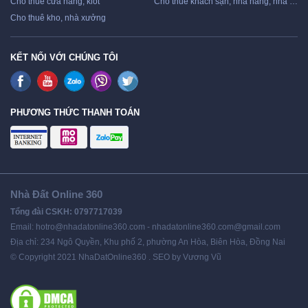
Cho thuê cửa hàng, kiot
Cho thuê khách sạn, nhà hàng, nhà nghỉ
Cho thuê kho, nhà xưởng
KẾT NỐI VỚI CHÚNG TÔI
PHƯƠNG THỨC THANH TOÁN
Nhà Đất Online 360
Tổng đài CSKH: 0797717039
Email: hotro@nhadatonline360.com - nhadatonline360.com@gmail.com
Địa chỉ: 234 Ngô Quyền, Khu phố 2, phường An Hòa, Biên Hòa, Đồng Nai
© Copyright 2021 NhaDatOnline360 . SEO by Vương Vũ