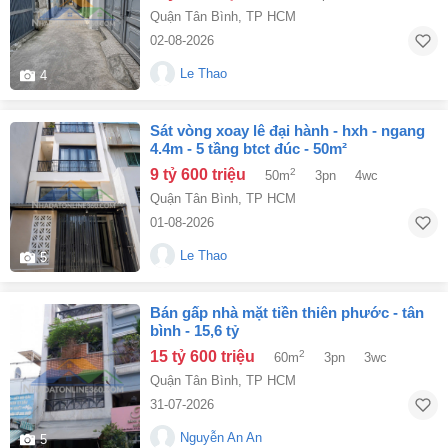
Quận Tân Bình
,
TP HCM
02-08-2026
Le Thao
4
sát vòng xoay lê đại hành - hxh - ngang
4.4m - 5 tầng btct đúc - 50m²
9 tỷ 600 triệu
2
50m
3pn
4wc
Quận Tân Bình
,
TP HCM
01-08-2026
Le Thao
5
bán gấp nhà mặt tiền thiên phước - tân
bình - 15,6 tỷ
15 tỷ 600 triệu
2
60m
3pn
3wc
Quận Tân Bình
,
TP HCM
31-07-2026
Nguyễn An An
5