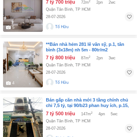
7 tỷ 700 triệu
2
72m
2pn
2wc
Quận Tân Bình
,
TP HCM
28-07-2026
Tố Hữu
5
**bán nhà hẻm 281 lê văn sỹ, p.1, tân
bình (3x18m) nh 5m - 80tr/m2
7 tỷ 800 triệu
2
87m
2pn
3wc
Quận Tân Bình
,
TP HCM
28-07-2026
Tố Hữu
4
bán gấp căn nhà mới 3 tầng chính chủ
chỉ 7,5 tỷ, tại 90/b23 phan huy ích, p.15,
q.tân bình, tp. hcm
7 tỷ 500 triệu
2
147m
4pn
5wc
Quận Tân Bình
,
TP HCM
28-07-2026