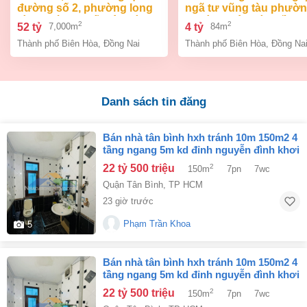
đường số 2, phường long
ngã tư vũng tàu phườ
bình, thành phố biên hòa,
an bình biên hòa đồng 
2
2
52 tỷ
4 tỷ
7,000m
84m
đồng nai giá 52 tỷ
giá chỉ 4 tỷ
Thành phố Biên Hòa
,
Đồng Nai
Thành phố Biên Hòa
,
Đồng Na
Danh sách tin đăng
bán nhà tân bình hxh tránh 10m 150m2 4
tầng ngang 5m kd đỉnh nguyễn đình khơi
22.5 tỷ.
22 tỷ 500 triệu
2
150m
7pn
7wc
Quận Tân Bình
,
TP HCM
23 giờ trước
Phạm Trần Khoa
5
bán nhà tân bình hxh tránh 10m 150m2 4
tầng ngang 5m kd đỉnh nguyễn đình khơi
22.5 tỷ.
22 tỷ 500 triệu
2
150m
7pn
7wc