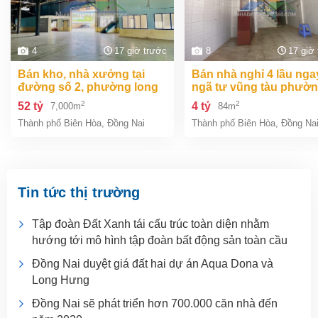
4
17 giờ trước
8
17 giờ
bán kho, nhà xưởng tại
bán nhà nghỉ 4 lầu ngay
đường số 2, phường long
ngã tư vũng tàu phườ
bình, thành phố biên hòa,
an bình biên hòa đồng 
2
2
52 tỷ
4 tỷ
7,000m
84m
đồng nai giá 52 tỷ
giá chỉ 4 tỷ
Thành phố Biên Hòa
,
Đồng Nai
Thành phố Biên Hòa
,
Đồng Na
Tin tức thị trường
Tập đoàn Đất Xanh tái cấu trúc toàn diện nhằm
hướng tới mô hình tập đoàn bất động sản toàn cầu
Đồng Nai duyệt giá đất hai dự án Aqua Dona và
Long Hưng
Đồng Nai sẽ phát triển hơn 700.000 căn nhà đến