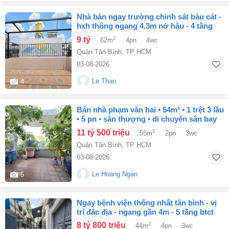
nhà bán ngay trường chinh sát bàu cát -
hxh thông ngang 4.3m nở hậu - 4 tầng
mới toanh - 62m²
9 tỷ
2
62m
4pn
4wc
Quận Tân Bình
,
TP HCM
03-08-2026
Le Thao
4
bán nhà phạm văn hai • 54m² • 1 trệt 3 lầu
• 5 pn • sân thượng • di chuyển sân bay
khoảng 5 ph - 11.x tỷ
11 tỷ 500 triệu
2
55m
2pn
3wc
Quận Tân Bình
,
TP HCM
03-08-2026
Le Hoang Ngan
5
ngay bệnh viện thống nhất tân bình - vị
trí đắc địa - ngang gần 4m - 5 tầng btct
8 tỷ 800 triệu
2
44m
4pn
3wc