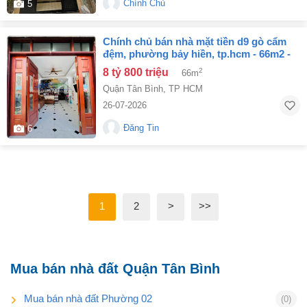
Chính Chủ
5
chính chủ bán nhà mặt tiền d9 gò cẩm
đệm, phường bảy hiền, tp.hcm - 66m2 -
ngang 6,15m - chỉ 8,8 tỷ
8 tỷ 800 triệu
2
66m
Quận Tân Bình
,
TP HCM
26-07-2026
Đăng Tin
6
1
2
>
>>
Mua bán nhà đất Quận Tân Bình
Mua bán nhà đất Phường 02
(0)