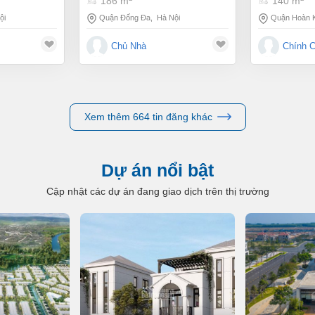
186 m
140 m
ội
Quận Đống Đa
,
Hà Nội
Quận Hoàn 
Chủ Nhà
Chính 
Xem thêm 664 tin đăng khác
Dự án nổi bật
Cập nhật các dự án đang giao dịch trên thị trường