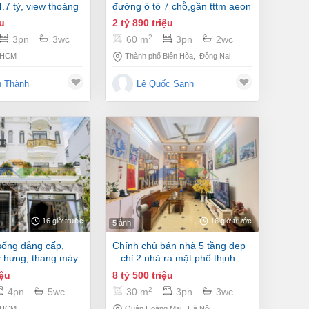
.7 tỷ, view thoáng
đường ô tô 7 chỗ,gần tttm aeon
mall
ệu
2 tỷ 890 triệu
2
3pn
3wc
60 m
3pn
2wc
 HCM
Thành phố Biên Hòa
,
Đồng Nai
h Thành
Lê Quốc Sanh
16 giờ trước
16 giờ trước
5 ảnh
chính chủ bán nhà 5 tầng đẹp
 hưng, thang máy
– chỉ 2 nhà ra mặt phố thịnh
liệt, hoàng mai
iệu
8 tỷ 500 triệu
2
4pn
5wc
30 m
3pn
3wc
 HCM
Quận Hoàng Mai
,
Hà Nội