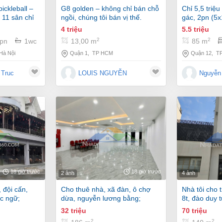
g8 golden – không chỉ bán chỗ
chỉ 5,5 triệu – nhà cấp 4 có
 11 sân chỉ
ngồi, chúng tôi bán vị thế.
gác, 2pn (5x
 chị quan
quận 12
4 triệu
5.5 triệu
2
2
13,00 m
pn
1wc
85 m
Quận 1
,
TP HCM
Hà Nội
Quận 12
,
T
LOUIS NGUYỄN
 Truc
Nguyễn 
18 giờ trước
18 giờ trước
2 ảnh
4 ảnh
cho thuê nhà, xã đàn, ô chợ
nhà tôi cho thuê nhà, 140m2-
c ngữ;
dừa, nguyễn lương bằng;
8t, đào duy 
186m2* 1t -32 tr
bạc -70 tr
32 triệu
70 triệu
2
2