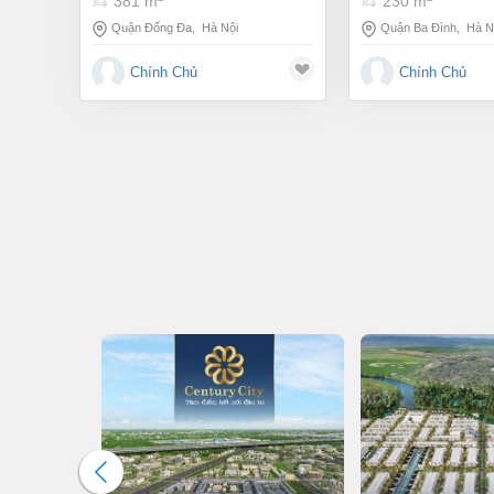
381 m
230 m
Quận Đống Đa
,
Hà Nội
Quận Ba Đình
,
Hà N
Chính Chủ
Chính Chủ