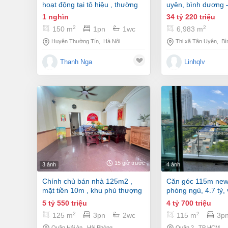
hoạt động tại tô hiệu , thường
uyên, bình dương 
tín, hà nội
34 tỷ 220 triệu
1 nghìn
2
2
6,983 m
150 m
1pn
1wc
Thị xã Tân Uyên
,
Bì
Huyện Thường Tín
,
Hà Nội
Linhqlv
Thanh Nga
15 giờ trước
3 ảnh
4 ảnh
chính chủ bán nhà 125m2 ,
căn góc 115m new sài gòn, 3
mặt tiền 10m , khu phủ thượng
phòng ngủ, 4.7 tỷ,
đoạn , hải an
mát
5 tỷ 550 triệu
4 tỷ 700 triệu
2
2
125 m
3pn
2wc
115 m
3p
Quận Hải An
,
Hải Phòng
Quận 2
,
TP HCM