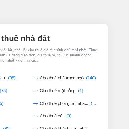
 thuê nhà đất
nhà đất, nhà đất cho thuê giá rẻ chính chủ mới nhất. Thuê
sản đa dạng diện tích, giá thuê rẻ, thu tục nhanh chóng,
mới nhất và chính xác.
g cư
(39)
Cho thuê nhà trong ngõ
(140)
(75)
Cho thuê mặt bằng
(1)
5)
Cho thuê phòng trọ, nhà...
(27)
Cho thuê đất
(3)
t
(91)
Cho thuê khách sạn, nhà...
(0)