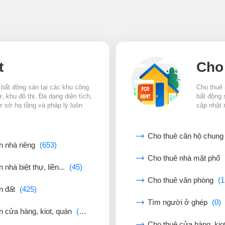
t
Cho
 bất động sản tại các khu công
Cho thuê 
 khu đô thị. Đa dạng diện tích,
bất động 
ơ sở hạ tầng và pháp lý luôn
cập nhật 
Cho thuê căn hộ chun
n nhà riêng
(653)
Cho thuê nhà mặt phố
 nhà biệt thự, liền...
(45)
Cho thuê văn phòng
(1
n đất
(425)
Tìm người ở ghép
(0)
n cửa hàng, kiot, quán
(42)
Cho thuê cửa hàng, kio