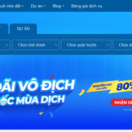
huê nhà đất
Dự án
Blog
Bảng giá dịch vụ
T
DỰ ÁN
ản
Chọn tỉnh thành
Chọn quận huyện
Chọn d