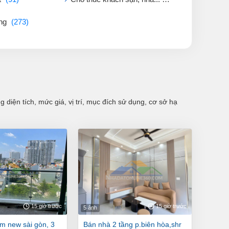
ởng
(273)
diện tích, mức giá, vị trí, mục đích sử dụng, cơ sở hạ
15 giờ trước
15 giờ trước
5 ảnh
bán nhà 2 tầng p.biên hòa,shr