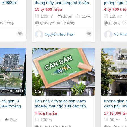
– 6.983m²
thang máy, sau lưng mt lê văn
phòng ngủ, 4
thứ gần biển võ nguyên giáp
mát
15 tỷ 900 triệu
4 tỷ 700 tri
2
2
133 m
10pn
11wc
115 m
nh Dương
Quận Sơn Trà
,
Đà Nẵng
Quận 2
,
TP
Nguyễn Hữu Thái
Võ Min
16 giờ trước
16 giờ trước
1 ảnh
4 ảnh
bán nhà 3 tầng có sân vườn
không gian sống đẳng cấp,
 view thoáng
thoáng mát ngõ 104 đào tấn,
cạnh phú mỹ
0904152396
xin xò
Thỏa thuận
17 tỷ 900 tr
2
2
n
3wc
100 m
90 m
Quận Ba Đình
,
Hà Nội
Quận 7
,
TP