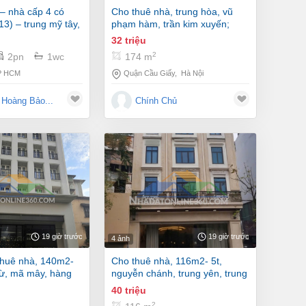
cho thuê nhà, trung hòa, vũ
13) – trung mỹ tây,
phạm hàm, trần kim xuyến;
174m2* 1t -32 tr
32 triệu
2
2pn
1wc
174 m
P HCM
Quận Cầu Giấy
,
Hà Nội
Hoàng Bảo...
Chính Chủ
19 giờ trước
19 giờ trước
4 ảnh
cho thuê nhà, 116m2- 5t,
từ, mã mây, hàng
nguyễn chánh, trung yên, trung
kính -40 tr
40 triệu
2