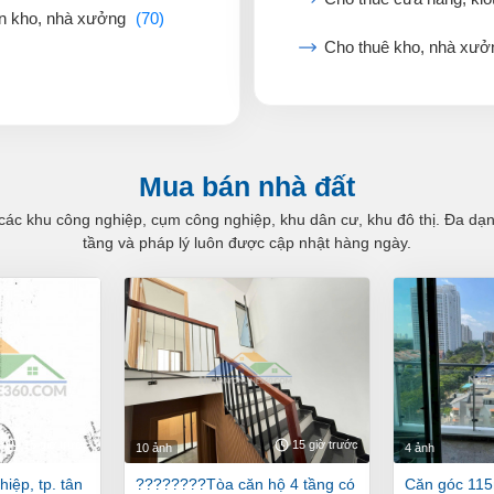
n kho, nhà xưởng
(70)
Cho thuê kho, nhà xư
Mua bán nhà đất
các khu công nghiệp, cụm công nghiệp, khu dân cư, khu đô thị. Đa dạng 
tầng và pháp lý luôn được cập nhật hàng ngày.
15 giờ trước
15 giờ trước
10 ảnh
4 ảnh
????????tòa căn hộ 4 tầng có
căn góc 115m new sài gòn, 3