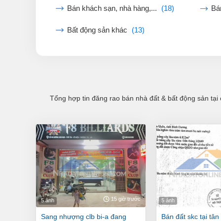
Bán khách sạn, nhà hàng,...
(18)
Bá
Bất động sản khác
(13)
Tổng hợp tin đăng rao bán nhà đất & bất động sản tại 
15 giờ trước
5 ảnh
5 ảnh
sang nhượng clb bi-a đang
bán đất skc tại tân hiệp, tp. tân