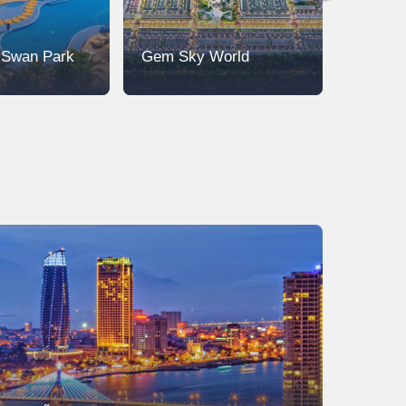
ị Swan Park
Gem Sky World
Biên H
Comple