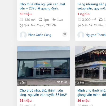
cho thuê nhà nguyên căn mặt
sang nhượng sân pickleball –
tiền – 237b lê quang định,
setup sẵn, quy mô:
phường gia định
việc vận hành! anh
50 triệu
1 nghìn
tâm thì liên hệ ạ!
2
2
130 m
1pn
1wc
3,000 m
1
Quận Bình Thạnh
,
TP HCM
Quận Bắc Từ Liêm
,
Phan Xuân Công
Nguyen Thanh
18 giờ trước
2 ảnh
2 ảnh
cho thuê nhà, thái thịnh, yên
mình cho thuê nhà, đội cấn,
lãng, nguyễn văn tuyết; 381m2*
giang văn minh, đố
1t -51 tr
230m2* 2t -36 tr
51 triệu
36 triệu
2
2